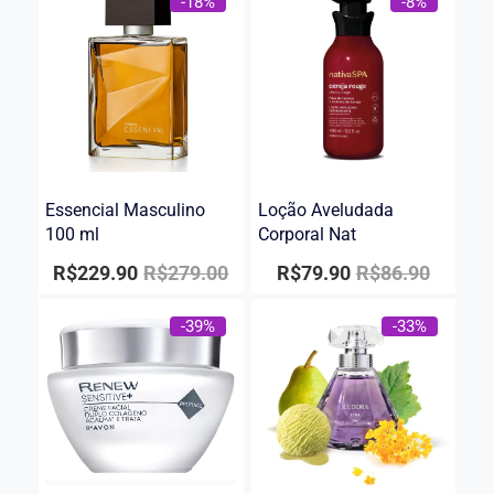
-18%
-8%
Essencial Masculino
Loção Aveludada
100 ml
Corporal Nat
R$
229.90
R$
279.00
R$
79.90
R$
86.90
-39%
-33%