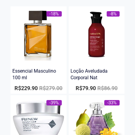
-18%
-8%
Essencial Masculino
Loção Aveludada
100 ml
Corporal Nat
R$
229.90
R$
279.00
R$
79.90
R$
86.90
-39%
-33%