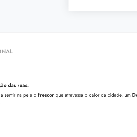
ONAL
ção das ruas.
a sentir na pele o
frescor
que atravessa o calor da cidade. um
D
.