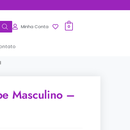
Minha Conta
0
ontato
l
be Masculino –