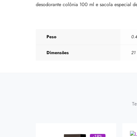
desodorante colônia 100 ml e sacola especial d
Peso
0.
Dimensões
21
Te
-18%