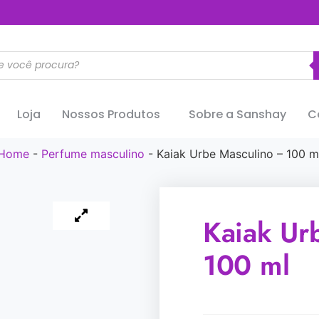
..............
Loja
Nossos Produtos
Sobre a Sanshay
C
Home
-
Perfume masculino
-
Kaiak Urbe Masculino – 100 m
Kaiak Ur
100 ml