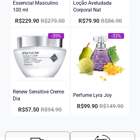
Essencial Masculino
Loção Aveludada
100 ml
Corporal Nat
R$
229.90
R$
279.00
R$
79.90
R$
86.90
-39%
-33%
Renew Sensitive Creme
Perfume Lyra Joy
Dia
R$
99.90
R$
149.90
R$
57.50
R$
94.90