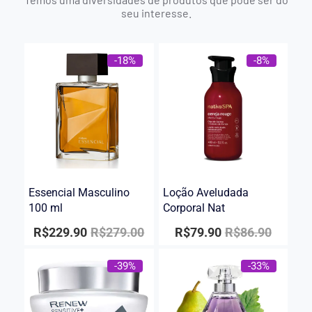
seu interesse.
-18%
-8%
Essencial Masculino
Loção Aveludada
100 ml
Corporal Nat
R$
229.90
R$
279.00
R$
79.90
R$
86.90
-39%
-33%