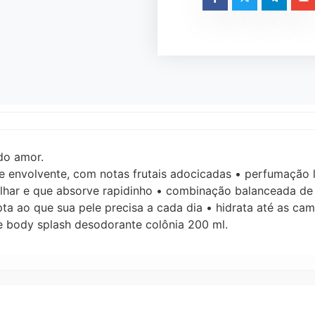
do amor.
 e envolvente, com notas frutais adocicadas • perfumação
alhar e que absorve rapidinho • combinação balanceada de i
apta ao que sua pele precisa a cada dia • hidrata até as 
e body splash desodorante colônia 200 ml.