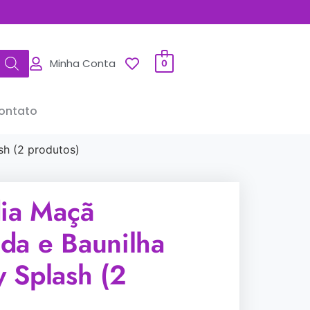
Minha Conta
0
ontato
h (2 produtos)
dia Maçã
da e Baunilha
 Splash (2
)