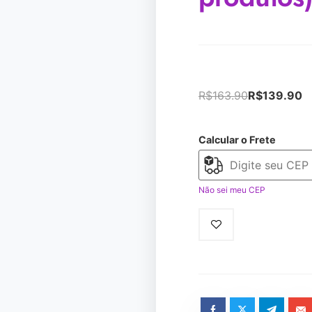
R$
163.90
R$
139.90
Calcular o Frete
Não sei meu CEP