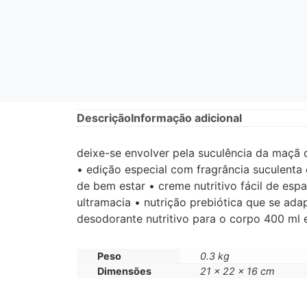
Descrição
Informação adicional
deixe-se envolver pela suculência da maçã 
• edição especial com fragrância suculenta
de bem estar • creme nutritivo fácil de esp
ultramacia • nutrição prebiótica que se ad
desodorante nutritivo para o corpo 400 ml 
Peso
0.3 kg
Dimensões
21 × 22 × 16 cm