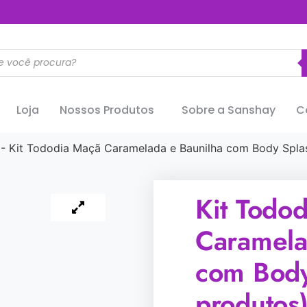
..............
Loja
Nossos Produtos
Sobre a Sanshay
C
-
Kit Tododia Maçã Caramelada e Baunilha com Body Splas
Kit Todo
Caramela
com Body
produtos