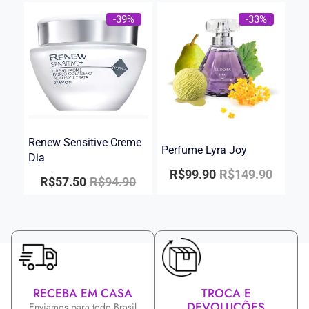
-39%
-33%
Renew Sensitive Creme
Perfume Lyra Joy
Dia
R$
99.90
R$
149.90
R$
57.50
R$
94.90
RECEBA EM CASA
TROCA E
DEVOLUÇÕES
Enviamos para todo Brasil