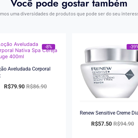
Você pode gostar também
mos uma diversidades de produtos que pode ser do seu interes
-8%
-39
ão Aveludada Corporal
t
R$
79.90
R$
86.90
Renew Sensitive Creme Di
R$
57.50
R$
94.90