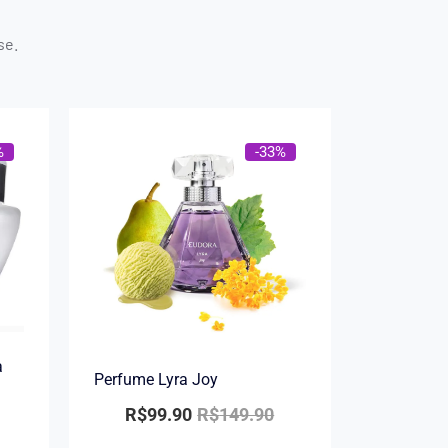
se.
%
-33%
a
Perfume Lyra Joy
R$
99.90
R$
149.90