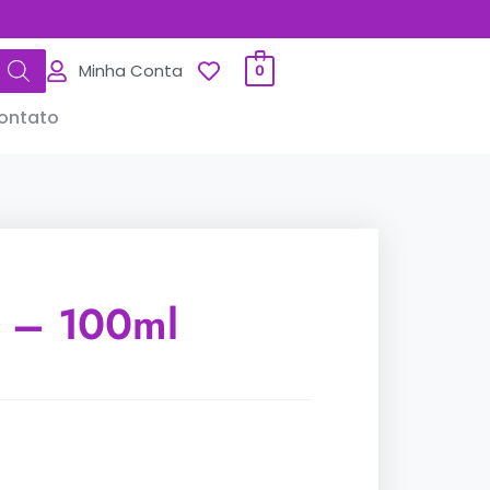
Minha Conta
0
ontato
 – 100ml