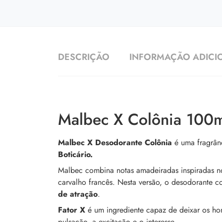
DESCRIÇÃO
INFORMAÇÃO ADICI
Malbec X Colônia 100
Malbec X Desodorante Colônia
é uma fragrânc
Boticário.
Malbec combina notas amadeiradas inspiradas no 
carvalho francês. Nesta versão, o desodorante 
de atração
.
Fator X
é um ingrediente capaz de deixar os ho
pulsação, a excitação e o interesse.