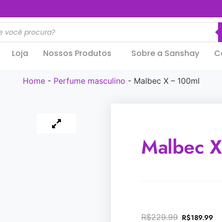
..............
Loja
Nossos Produtos
Sobre a Sanshay
C
Home
-
Perfume masculino
-
Malbec X – 100ml
Malbec X
R$
229.99
R$
189.99