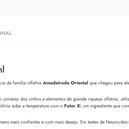
ONAL
ml
ia da família olfativa
Amadeirado Oriental
que chegou para ele
universo dos vinhos a elementos de grande riqueza olfativa, util
colônia sobe a temperatura com o
Fator X:
um ingrediente que c
mens mais confiantes e com mais desejo. Em testes de Neurociênc