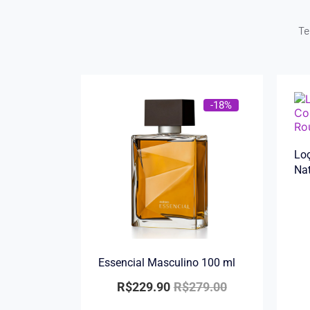
Te
-18%
Loç
Na
Essencial Masculino 100 ml
R$
229.90
R$
279.00