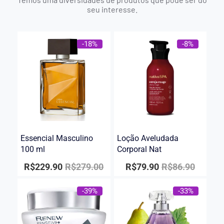
seu interesse.
-18%
-8%
Essencial Masculino
Loção Aveludada
100 ml
Corporal Nat
R$
229.90
R$
279.00
R$
79.90
R$
86.90
-39%
-33%