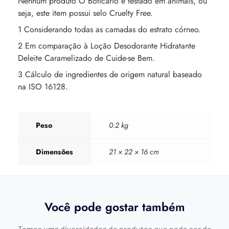
Nenhum produto O Boticário é testado em animais, ou
seja, este item possui selo Cruelty Free.
1 Considerando todas as camadas do estrato córneo.
2 Em comparação à Loção Desodorante Hidratante
Deleite Caramelizado de Cuide-se Bem.
3 Cálculo de ingredientes de origem natural baseado
na ISO 16128.
Peso
0.2 kg
Dimensões
21 × 22 × 16 cm
Você pode gostar também
Temos uma diversidades de produtos que pode ser do