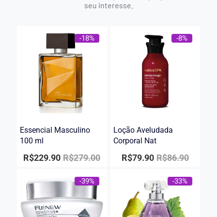
seu interesse.
-18%
-8%
Essencial Masculino
Loção Aveludada
100 ml
Corporal Nat
R$
229.90
R$
279.00
R$
79.90
R$
86.90
-39%
-33%