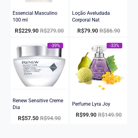
Essencial Masculino
Loção Aveludada
100 ml
Corporal Nat
R$
229.90
R$
279.00
R$
79.90
R$
86.90
-39%
-33%
Renew Sensitive Creme
Perfume Lyra Joy
Dia
R$
99.90
R$
149.90
R$
57.50
R$
94.90