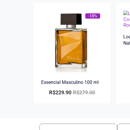
-18%
Loç
Na
Essencial Masculino 100 ml
R$
229.90
R$
279.00