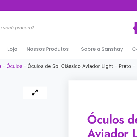
..............
Loja
Nossos Produtos
Sobre a Sanshay
C
e
-
Óculos
-
Óculos de Sol Clássico Aviador Light – Preto –
Óculos de
Aviador L