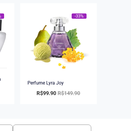
%
-33%
a
Perfume Lyra Joy
R$
99.90
R$
149.90