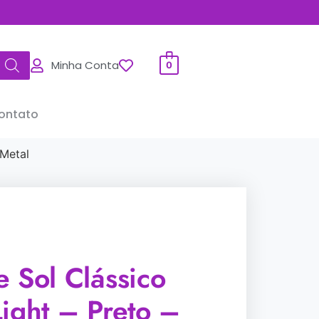
Minha Conta
0
ontato
 Metal
 Sol Clássico
ight – Preto –