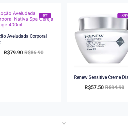
-8%
-39
ão Aveludada Corporal
t
R$
79.90
R$
86.90
Renew Sensitive Creme Di
R$
57.50
R$
94.90