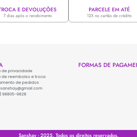
TROCA E DEVOLUÇÕES
PARCELE EM ATÉ
7 dias após o recebimento
12X no cartão de crédito
A
FORMAS DE PAGAME
ca de privacidade
ca de reembolso e troca
amento de pedidos
asanshay@gmail.com
) 98805-9828
Sanshay - 2025. Todos os direitos reservados.