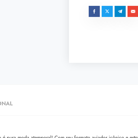
ONAL
o é pura moda atemporal! Com seu formato aviador icônico e est