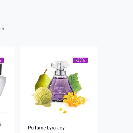
se.
%
-33%
a
Perfume Lyra Joy