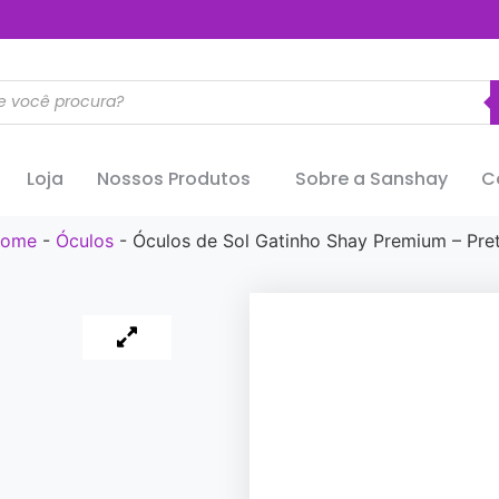
..............
Loja
Nossos Produtos
Sobre a Sanshay
C
ome
-
Óculos
-
Óculos de Sol Gatinho Shay Premium – Pre