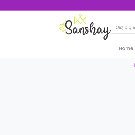
Home
H