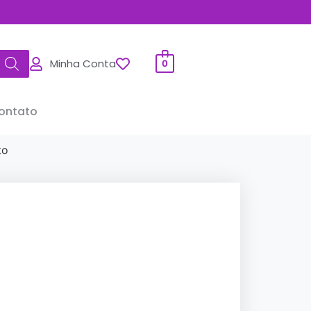
Minha Conta
0
ontato
to