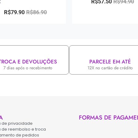
R$
57.50
R$
94.90
t
R$
79.90
R$
86.90
TROCA E DEVOLUÇÕES
PARCELE EM ATÉ
7 dias após o recebimento
12X no cartão de crédito
A
FORMAS DE PAGAME
ca de privacidade
ca de reembolso e troca
amento de pedidos