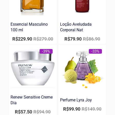
Essencial Masculino
Loção Aveludada
100 ml
Corporal Nat
R$
229.90
R$
279.00
R$
79.90
R$
86.90
-39%
-33%
Renew Sensitive Creme
Perfume Lyra Joy
Dia
R$
99.90
R$
149.90
R$
57.50
R$
94.90