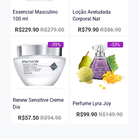
Essencial Masculino
Loção Aveludada
100 ml
Corporal Nat
R$
229.90
R$
279.00
R$
79.90
R$
86.90
-39%
-33%
Renew Sensitive Creme
Perfume Lyra Joy
Dia
R$
99.90
R$
149.90
R$
57.50
R$
94.90