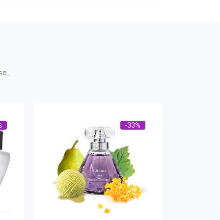
se.
%
-33%