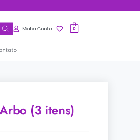
Minha Conta
0
ontato
Arbo (3 itens)