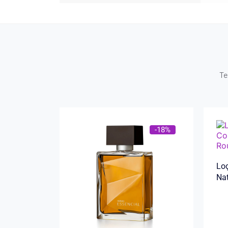
Te
-18%
Loç
Na