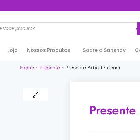
..............
Loja
Nossos Produtos
Sobre a Sanshay
C
Home
-
Presente
-
Presente Arbo (3 itens)
Presente 