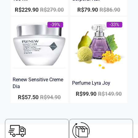
R$
229.90
R$
279.00
R$
79.90
R$
86.90
-39%
-33%
Renew Sensitive Creme
Perfume Lyra Joy
Dia
R$
99.90
R$
149.90
R$
57.50
R$
94.90