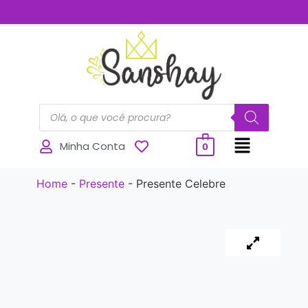
..............
Minha Conta
0
Home
-
Presente
-
Presente Celebre