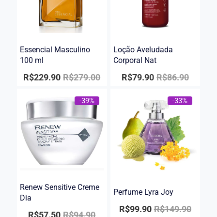
Essencial Masculino
Loção Aveludada
100 ml
Corporal Nat
R$
229.90
R$
279.00
R$
79.90
R$
86.90
-39%
-33%
Renew Sensitive Creme
Perfume Lyra Joy
Dia
R$
99.90
R$
149.90
R$
57.50
R$
94.90