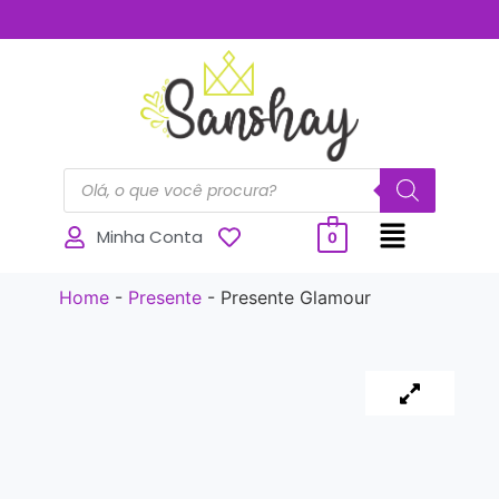
..............
Minha Conta
0
Home
-
Presente
-
Presente Glamour