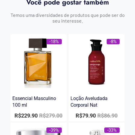
Você pode gostar também
Temos uma diversidades de produtos que pode ser do
seu interesse.
-18%
-8%
Essencial Masculino
Loção Aveludada
100 ml
Corporal Nat
R$
229.90
R$
279.00
R$
79.90
R$
86.90
-39%
-33%