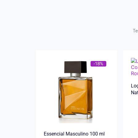
Te
-18%
Loç
Na
Essencial Masculino 100 ml