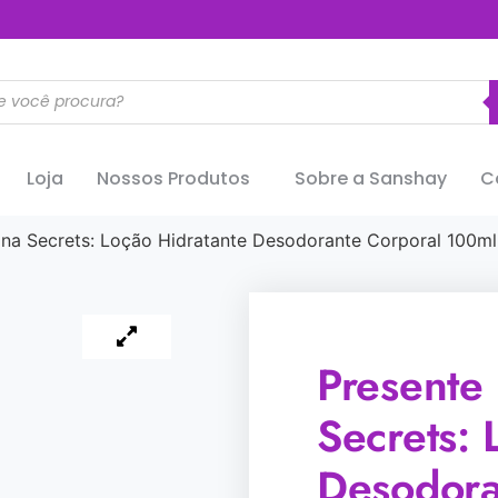
..............
Loja
Nossos Produtos
Sobre a Sanshay
C
iina Secrets: Loção Hidratante Desodorante Corporal 100m
Presente 
Secrets: 
Desodora