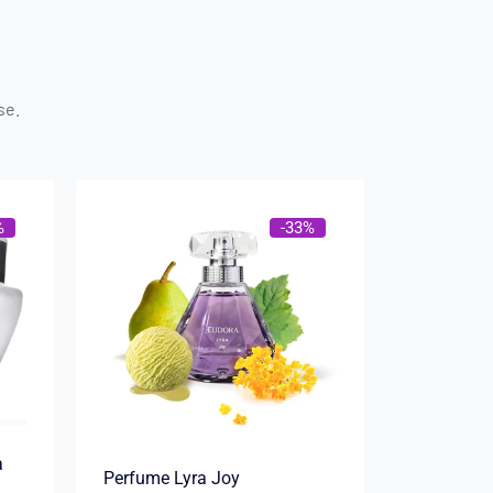
se.
%
-33%
a
Perfume Lyra Joy