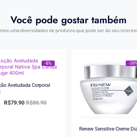
Você pode gostar também
mos uma diversidades de produtos que pode ser do seu interes
-8%
-39
ão Aveludada Corporal
t
R$
79.90
R$
86.90
Renew Sensitive Creme Di