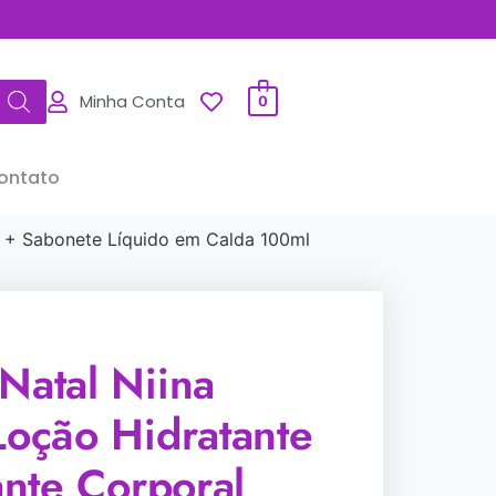
Minha Conta
0
ontato
l + Sabonete Líquido em Calda 100ml
Natal Niina
Loção Hidratante
nte Corporal