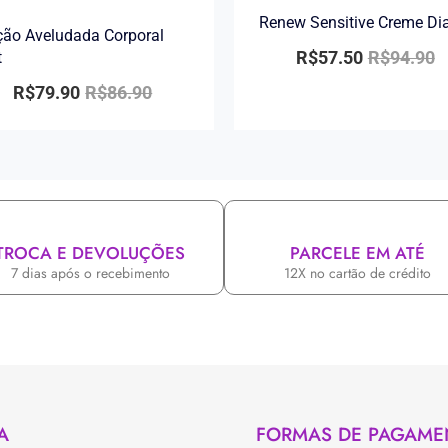
Renew Sensitive Creme Di
ão Aveludada Corporal
R$
57.50
R$
94.90
t
R$
79.90
R$
86.90
TROCA E DEVOLUÇÕES
PARCELE EM ATÉ
7 dias após o recebimento
12X no cartão de crédito
A
FORMAS DE PAGAME