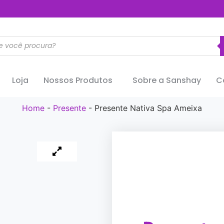
..............
Loja
Nossos Produtos
Sobre a Sanshay
C
Home
-
Presente
-
Presente Nativa Spa Ameixa