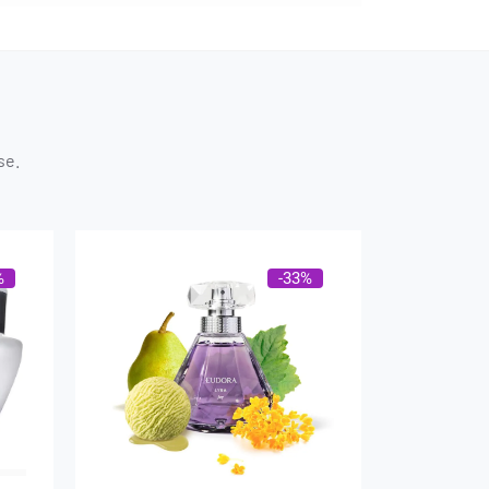
se.
%
-33%