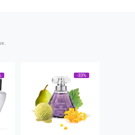
se.
%
-33%