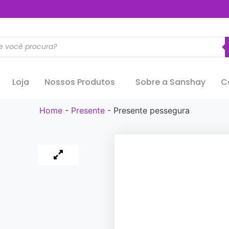
..............
Loja
Nossos Produtos
Sobre a Sanshay
C
Home
-
Presente
-
Presente pessegura