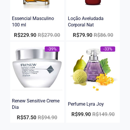
Essencial Masculino
Loção Aveludada
100 ml
Corporal Nat
R$
229.90
R$
279.00
R$
79.90
R$
86.90
-39%
-33%
Renew Sensitive Creme
Perfume Lyra Joy
Dia
R$
99.90
R$
149.90
R$
57.50
R$
94.90