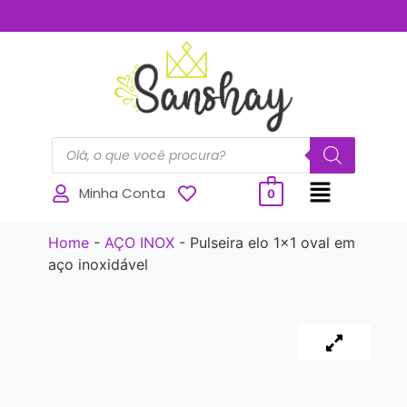
..............
Minha Conta
0
Home
-
AÇO INOX
-
Pulseira elo 1×1 oval em
aço inoxidável