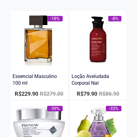
-18%
-8%
Essencial Masculino
Loção Aveludada
100 ml
Corporal Nat
R$
229.90
R$
279.00
R$
79.90
R$
86.90
-39%
-33%