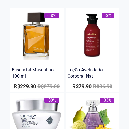
-18%
-8%
Essencial Masculino
Loção Aveludada
100 ml
Corporal Nat
R$
229.90
R$
279.00
R$
79.90
R$
86.90
-39%
-33%