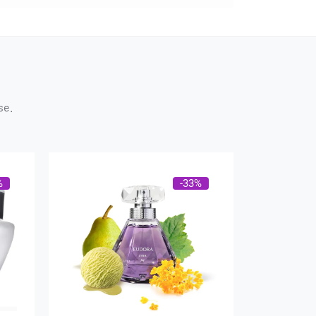
se.
%
-33%