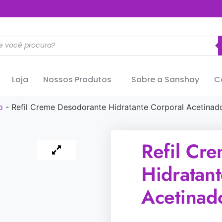
..............
Loja
Nossos Produtos
Sobre a Sanshay
C
o
-
Refil Creme Desodorante Hidratante Corporal Acetinad
Refil Cr
Hidratan
Acetinad