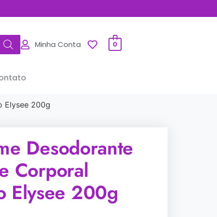
Minha Conta
0
ontato
o Elysee 200g
eme Desodorante
te Corporal
o Elysee 200g