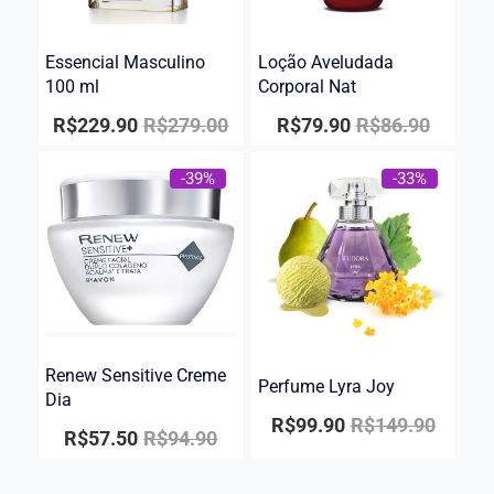
Essencial Masculino
Loção Aveludada
100 ml
Corporal Nat
R$
229.90
R$
279.00
R$
79.90
R$
86.90
-39%
-33%
Renew Sensitive Creme
Perfume Lyra Joy
Dia
R$
99.90
R$
149.90
R$
57.50
R$
94.90