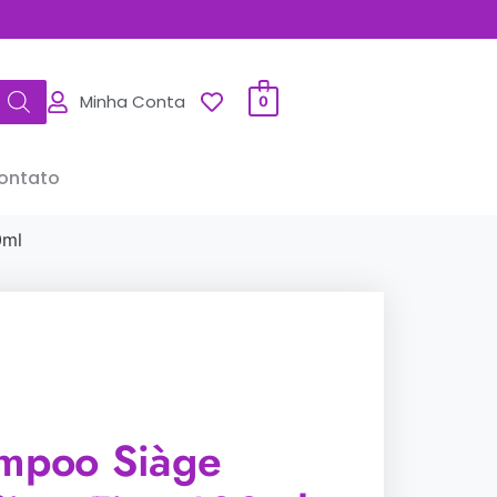
Minha Conta
0
ontato
0ml
ampoo Siàge