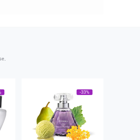
se.
%
-33%