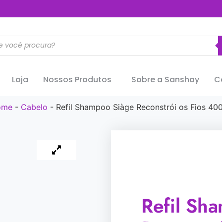
..............
Loja
Nossos Produtos
Sobre a Sanshay
C
ome
-
Cabelo
-
Refil Shampoo Siàge Reconstrói os Fios 40
Refil Sh