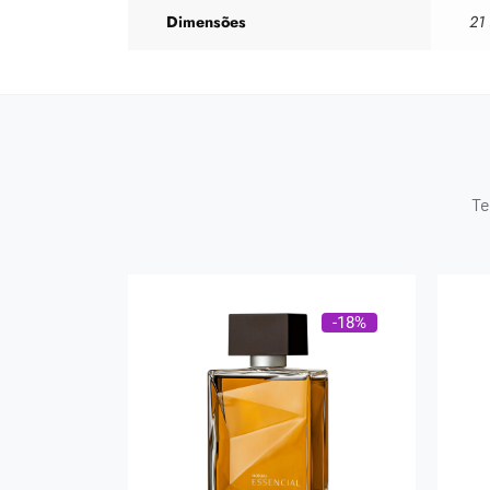
Dimensões
21
Te
-18%