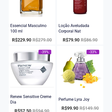
Essencial Masculino
Loção Aveludada
100 ml
Corporal Nat
R$
229.90
R$
279.00
R$
79.90
R$
86.90
-39%
-33%
Renew Sensitive Creme
Perfume Lyra Joy
Dia
R$
99.90
R$
149.90
R$
57.50
R$
94.90