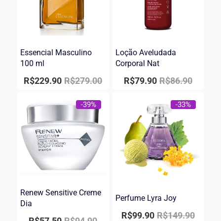
Essencial Masculino
Loção Aveludada
100 ml
Corporal Nat
R$
229.90
R$
279.00
R$
79.90
R$
86.90
-39%
-33%
Renew Sensitive Creme
Perfume Lyra Joy
Dia
R$
99.90
R$
149.90
R$
57.50
R$
94.90