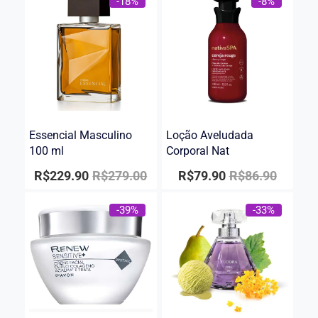
-18%
-8%
Essencial Masculino
Loção Aveludada
100 ml
Corporal Nat
R$
229.90
R$
279.00
R$
79.90
R$
86.90
-39%
-33%