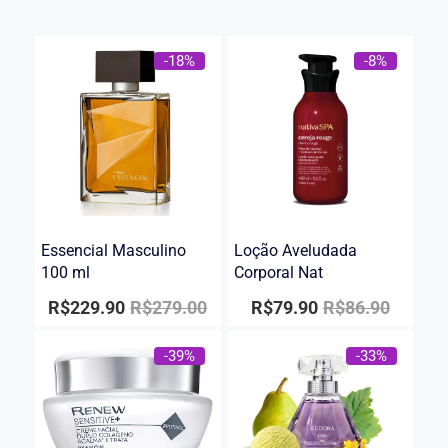
-18%
-8%
Essencial Masculino
Loção Aveludada
100 ml
Corporal Nat
R$
229.90
R$
279.00
R$
79.90
R$
86.90
-39%
-33%