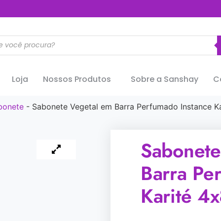
..............
Loja
Nossos Produtos
Sobre a Sanshay
C
bonete
-
Sabonete Vegetal em Barra Perfumado Instance K
Sabonete
Barra Pe
Karité 4