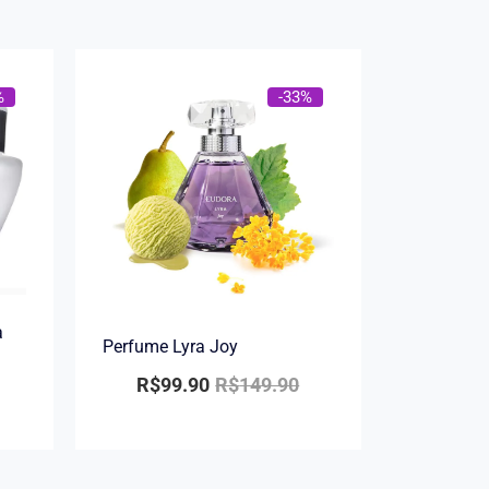
%
-33%
a
Perfume Lyra Joy
R$
99.90
R$
149.90