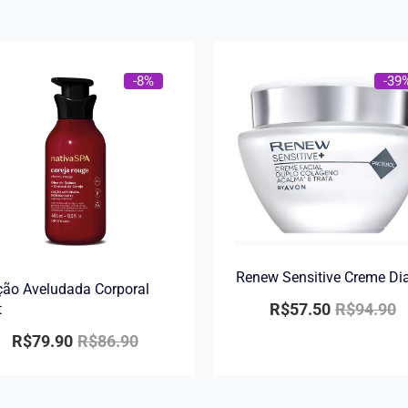
-8%
-39
Renew Sensitive Creme Di
ão Aveludada Corporal
R$
57.50
R$
94.90
t
R$
79.90
R$
86.90