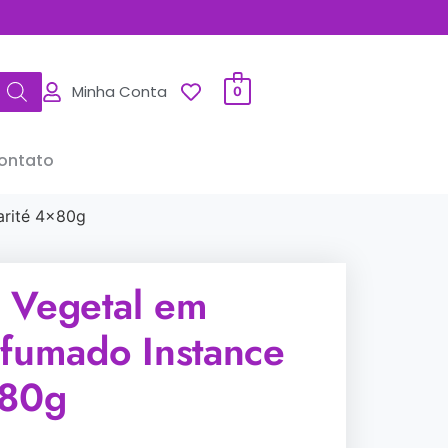
Minha Conta
0
ontato
arité 4x80g
 Vegetal em
rfumado Instance
x80g