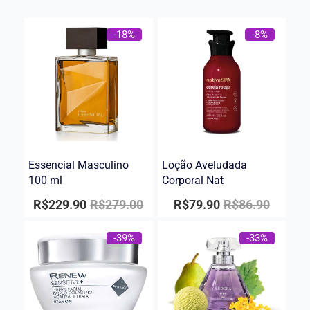
-18%
-8%
Essencial Masculino
Loção Aveludada
100 ml
Corporal Nat
R$
229.90
R$
279.00
R$
79.90
R$
86.90
-39%
-33%