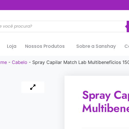
..............
Loja
Nossos Produtos
Sobre a Sanshay
C
ome
-
Cabelo
-
Spray Capilar Match Lab Multibenefícios 15
Spray Ca
Multiben