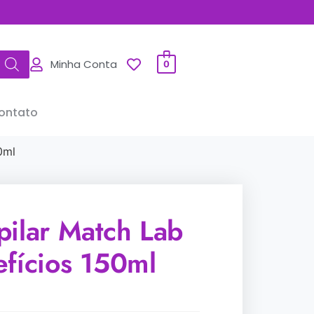
Minha Conta
0
ontato
0ml
pilar Match Lab
efícios 150ml