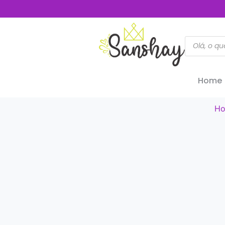
Home
H