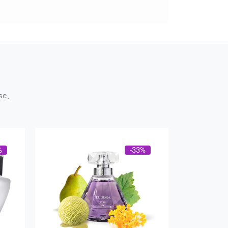
se.
%
-33%