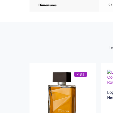
Dimensões
21
Te
-18%
Loç
Na