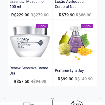
Essencial Masculino
Loção Aveludada
100 ml
Corporal Nat
R$
229.90
R$
279.00
R$
79.90
R$
86.90
-39%
-33%
Renew Sensitive Creme
Perfume Lyra Joy
Dia
R$
99.90
R$
149.90
R$
57.50
R$
94.90