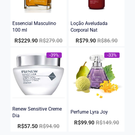
Essencial Masculino
Loção Aveludada
100 ml
Corporal Nat
R$
229.90
R$
279.00
R$
79.90
R$
86.90
-39%
-33%
Renew Sensitive Creme
Perfume Lyra Joy
Dia
R$
99.90
R$
149.90
R$
57.50
R$
94.90