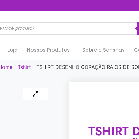
..............
Loja
Nossos Produtos
Sobre a Sanshay
C
Home
-
Tshirt
-
TSHIRT DESENHO CORAÇÃO RAIOS DE SO
TSHIRT