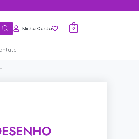
Minha Conta
0
ontato
L
 DESENHO