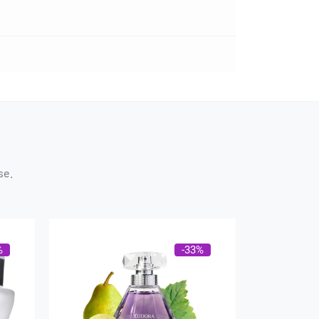
se.
%
-33%