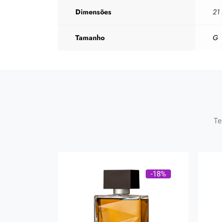
Dimensões
21
Tamanho
G
Te
-18%