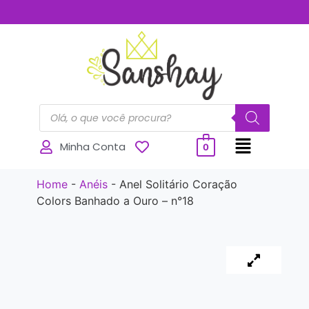
..............
Minha Conta
0
Home
-
Anéis
-
Anel Solitário Coração
Colors Banhado a Ouro – n°18