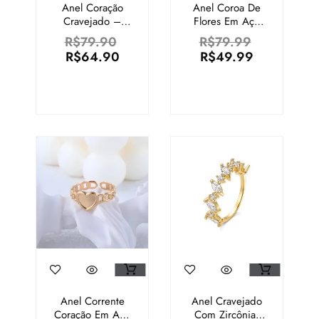
Anel Coração
Anel Coroa De
Cravejado –
Flores Em Aço
Semijoia 18k –
Inoxidável
R$
79.90
R$
79.99
N°19
R$
64.90
R$
49.99
Anel Corrente
Anel Cravejado
Coração Em Aço
Com Zircônias