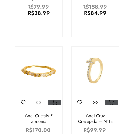
Inoxidável
Banhado A Ouro
R$
79.99
R$
158.99
18k
R$
38.99
R$
84.99
Anel Cristais E
Anel Cruz
Zirconia
Cravejada – N°18
R$
170.00
R$
99.99