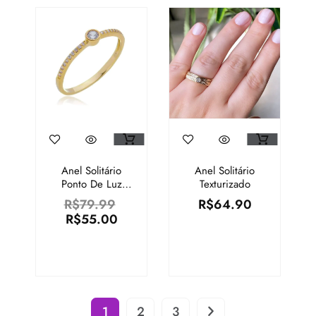
Anel Solitário
Anel Solitário
Ponto De Luz
Texturizado
Com Zircônias
R$
79.99
R$
64.90
Lados – N°19 E
R$
55.00
15
1
2
3