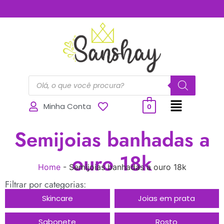
..............
Minha Conta
0
Semijoias banhadas a
ouro 18k
Home
-
Semijoias banhadas a ouro 18k
Filtrar por categorias:
Skincare
Joias em prata
Sabonete
Rosto