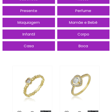
Presente
Perfume
Maquiagem
Mamãe e Bebê
Infantil
Corpo
Casa
Boca