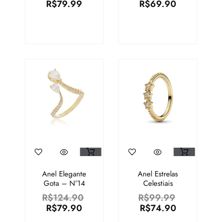
R$
79.99
R$
69.90
Anel Elegante
Anel Estrelas
Gota – N°14
Celestiais
R$
124.90
R$
99.99
R$
79.90
R$
74.90