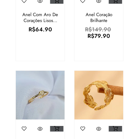
Anel Com Aro De
Anel Coração
Corações Lisos E
Brilhante
Zircônia |
R$
64.90
R$
149.90
Semijoia Em
R$
79.90
Ouro 18k