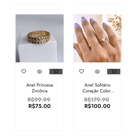
Anel Princesa
Anel Solitário
Zircônia
Coração Colors
Banhado A Ouro
R$
99.99
R$
179.90
– N°18
R$
75.00
R$
100.00