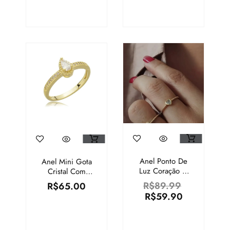
Anel Ponto De
Anel Mini Gota
Luz Coração –
Cristal Com
Semijoia 18k –
Zircônias Em
R$
89.99
R$
65.00
N°16
Volta – N°19
R$
59.90