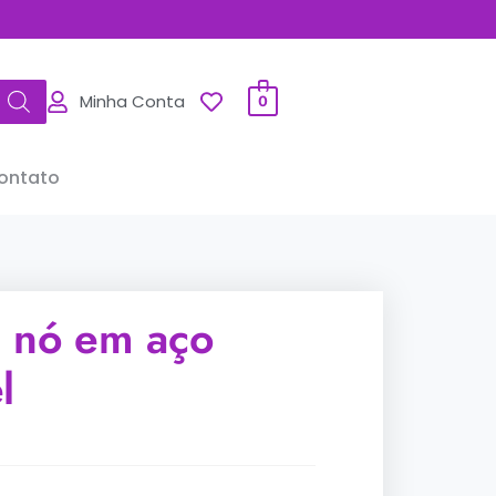
Minha Conta
0
ontato
e nó em aço
l