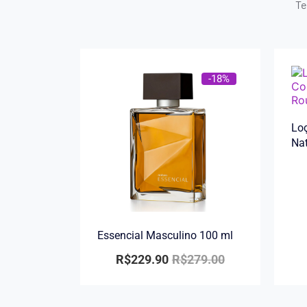
Te
-18%
Loç
Na
Essencial Masculino 100 ml
R$
229.90
R$
279.00