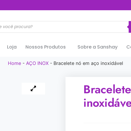
..............
Loja
Nossos Produtos
Sobre a Sanshay
C
Home
-
AÇO INOX
-
Bracelete nó em aço inoxidável
Bracelet
inoxidáve