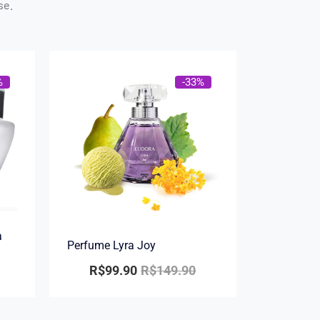
se.
%
-33%
a
Perfume Lyra Joy
R$
99.90
R$
149.90