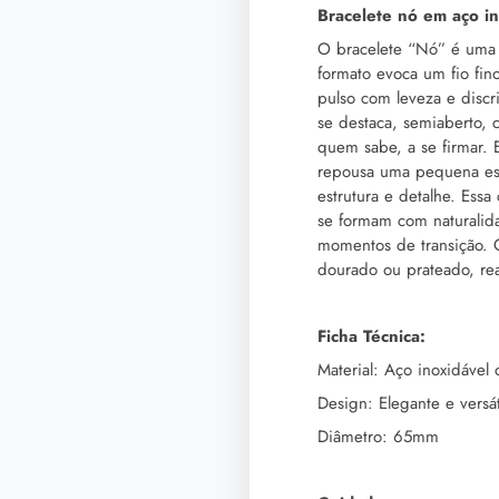
Bracelete nó em aço in
O bracelete “Nó” é uma j
formato evoca um fio fin
pulso com leveza e disc
se destaca, semiaberto, 
quem sabe, a se firmar. 
repousa uma pequena esfe
estrutura e detalhe. Ess
se formam com naturalid
momentos de transição. 
dourado ou prateado, rea
Ficha Técnica:
Material: Aço inoxidável 
Design: Elegante e versát
Diâmetro: 65mm