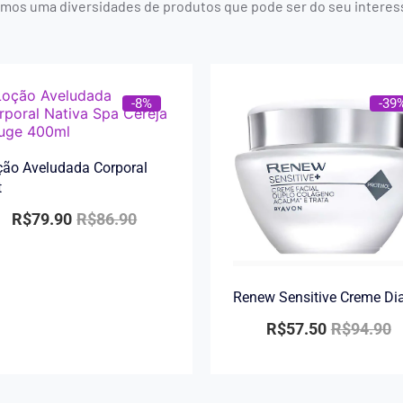
mos uma diversidades de produtos que pode ser do seu interes
-8%
-39
ão Aveludada Corporal
t
R$
79.90
R$
86.90
Renew Sensitive Creme Di
R$
57.50
R$
94.90