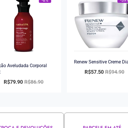
-8%
-39
Renew Sensitive Creme Di
ão Aveludada Corporal
R$
57.50
R$
94.90
t
R$
79.90
R$
86.90
TROCA E DEVOLUÇÕES
PARCELE EM ATÉ