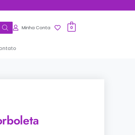
Minha Conta
0
ontato
orboleta