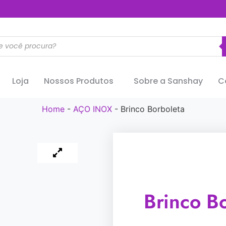
..............
Loja
Nossos Produtos
Sobre a Sanshay
C
Home
-
AÇO INOX
-
Brinco Borboleta
Brinco B