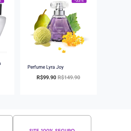
%
-33%
a
Perfume Lyra Joy
R$
99.90
R$
149.90
SITE 100% SEGURO