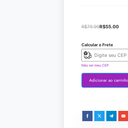
R$
79.99
R$
55.00
Calcular o Frete
Não sei meu CEP
Adicionar ao carrinh