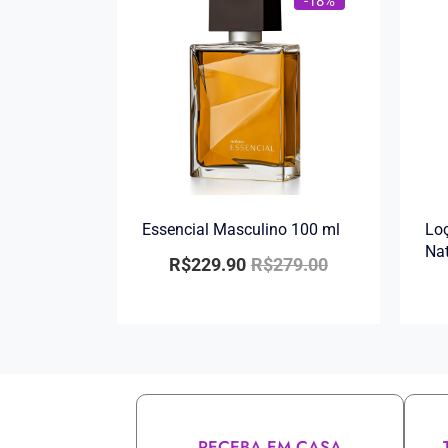
-18%
Essencial Masculino 100 ml
Loç
Na
R$
229.90
R$
279.00
RECEBA EM CASA