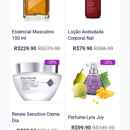
Essencial Masculino
Loção Aveludada
100 ml
Corporal Nat
R$
229.90
R$
279.00
R$
79.90
R$
86.90
-39%
-33%
Renew Sensitive Creme
Perfume Lyra Joy
Dia
R$
99.90
R$
149.90