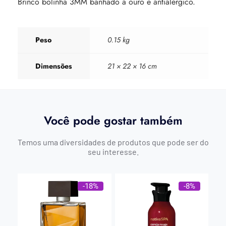
Brinco bolinha 3MM banhado a ouro e antialérgico.
Peso
0.15 kg
Dimensões
21 × 22 × 16 cm
Você pode gostar também
Temos uma diversidades de produtos que pode ser do
seu interesse.
-18%
-8%