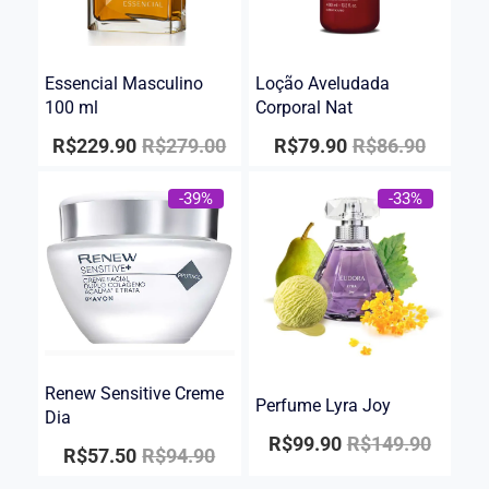
Essencial Masculino
Loção Aveludada
100 ml
Corporal Nat
R$
229.90
R$
279.00
R$
79.90
R$
86.90
-39%
-33%
Renew Sensitive Creme
Perfume Lyra Joy
Dia
R$
99.90
R$
149.90
R$
57.50
R$
94.90