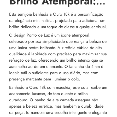
Brilho Atemporal:
Colar Ponto de Luz
Esta semijoia banhada a Ouro 18k é a personificação
da elegância minimalista, projetada para adicionar um
– Banhado em
brilho delicado e um toque de classe a qualquer visual.
Ouro 18k
O design Ponto de Luz é um ícone atemporal,
celebrado por sua simplicidade que realça a beleza de
uma única pedra brilhante. A zircônia cúbica de alta
qualidade é lapidada com precisão para maximizar sua
refração de luz, oferecendo um brilho intenso que se
assemelha ao de um diamante. O tamanho de 4mm é
ideal: sutil o suficiente para o uso diário, mas com
presença marcante para iluminar o colo.
Banhado a Ouro 18k com maestria, este colar exibe um
acabamento luxuoso, de tom quente e brilho
duradouro. O banho de alta camada assegura não
apenas a beleza estética, mas também a durabilidade
da peça, tornando-a uma escolha inteligente e elegante