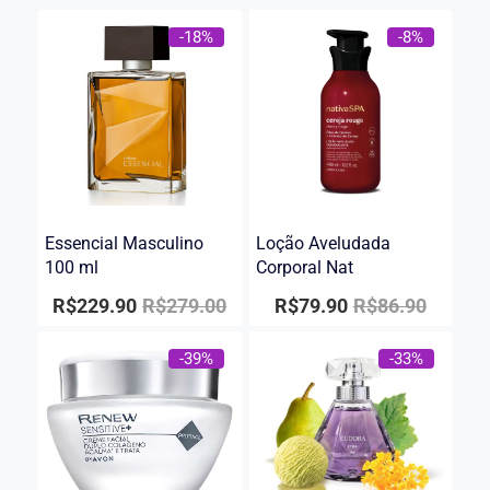
-18%
-8%
Essencial Masculino
Loção Aveludada
100 ml
Corporal Nat
R$
229.90
R$
279.00
R$
79.90
R$
86.90
-39%
-33%