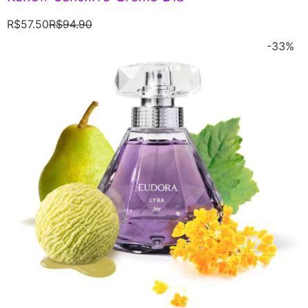
R$
57.50
R$
94.90
-33%