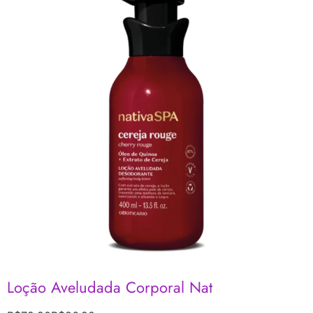
Loção Aveludada Corporal Nat