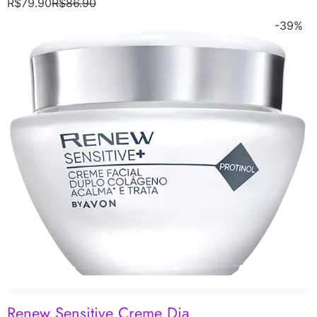
R$
79.90
R$
86.90
-39%
Renew Sensitive Creme Dia