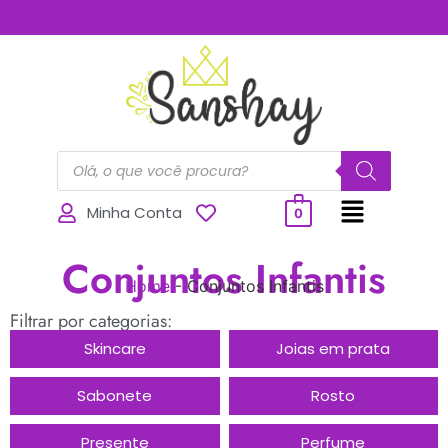
..............
Minha Conta
0
Conjuntos Infantis
Home
-
Conjuntos Infantis
Filtrar por categorias:
Skincare
Joias em prata
Sabonete
Rosto
Presente
Perfume