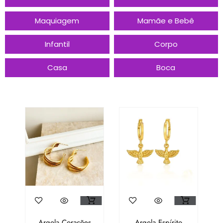
Maquiagem
Mamãe e Bebê
Infantil
Corpo
Casa
Boca
Argola Corações
Argola Espírito