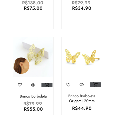
COLORIDA
R$
138.00
R$
79.99
BANHADO A
R$
75.00
R$
34.90
OURO 18K
Brinco Borboleta
Brinco Borboleta
Origami 20mm
R$
79.99
R$
44.90
R$
55.00