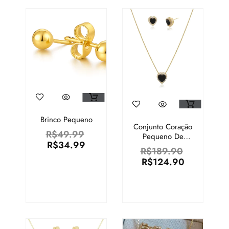
Brinco Pequeno
Conjunto Coração
R$
49.99
Pequeno De
R$
34.99
Cristal Negro E
R$
189.90
Zircônias
R$
124.90
Diamond
Dourado